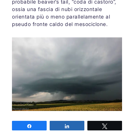
probabile beaver’s tail, “coda di castoro”,
ossia una fascia di nubi orizzontale
orientata più o meno parallelamente al
pseudo fronte caldo del mesociclone.
Questa foto è successiva di 10 minuti ed è
Share
Share
Tweet
ancora più spettacolare: tuttavia si noti