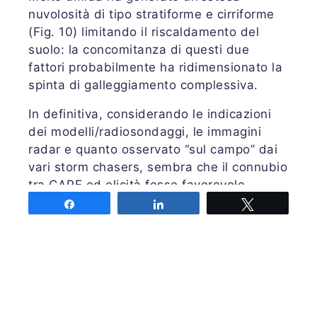
nuvolosità di tipo stratiforme e cirriforme
(Fig. 10) limitando il riscaldamento del
suolo: la concomitanza di questi due
fattori probabilmente ha ridimensionato la
spinta di galleggiamento complessiva.
In definitiva, considerando le indicazioni
dei modelli/radiosondaggi, le immagini
radar e quanto osservato “sul campo” dai
vari storm chasers, sembra che il connubio
tra
CAPE
ed elicità fosse favorevole
all’insorgenza di mesocicloni solamente
Share
Share
Tweet
nella media troposfera (tra 850 hPa e 700
hPa) e che l’energia disponibile alla
convenzione (rappresentata sempre dal
CAPE
) fosse insufficiente rispetto alla
“dinamica”, intesa come le forti correnti
sud-occidentali nella medio-alta