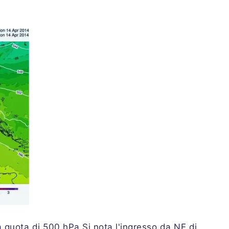
 quota di 500 hPa.Si nota l'ingresso da NE di