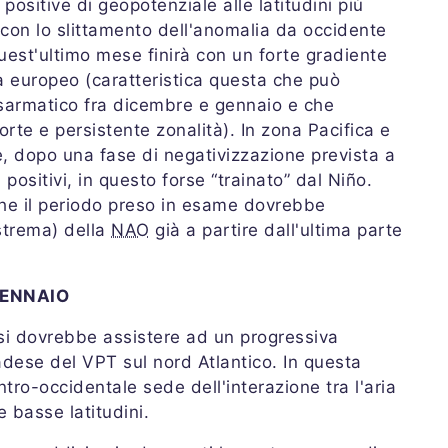
ositive di geopotenziale alle latitudini più
 con lo slittamento dell'anomalia da occidente
est'ultimo mese finirà con un forte gradiente
a europeo (caratteristica questa che può
 sarmatico fra dicembre e gennaio e che
rte e persistente zonalità). In zona Pacifica e
e, dopo una fase di negativizzazione prevista a
positivi, in questo forse “trainato” dal Niño.
he il periodo preso in esame dovrebbe
strema) della
NAO
già a partire dall'ultima parte
GENNAIO
 si dovrebbe assistere ad un progressiva
adese del VPT sul nord Atlantico. In questa
tro-occidentale sede dell'interazione tra l'aria
e basse latitudini.