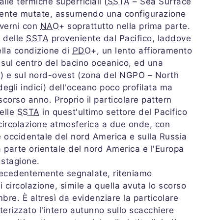
lie termiche superficiali (
SSTA
– Sea Surface
ente mutate, assumendo una configurazione
nverni con
NAO
+ soprattutto nella prima parte.
e delle
SSTA
proveniente dal Pacifico, laddove
ella condizione di
PDO
+, un lento affioramento
 sul centro del bacino oceanico, ed una
ca) e sul nord-ovest (zona del NGPO – North
 degli indici) dell'oceano poco profilata ma
scorso anno. Proprio il particolare pattern
delle
SSTA
in quest'ultimo settore del Pacifico
 circolazione atmosferica a due onde, con
e occidentale del nord America e sulla Russia
a parte orientale del nord America e l'Europa
 stagione.
precedentemente segnalate, riteniamo
i circolazione, simile a quella avuta lo scorso
re. È altresì da evidenziare la particolare
erizzato l'intero autunno sullo scacchiere