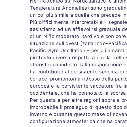
Nel frattempo sul Nordatlantico le anoma
Temperature Anomalies) sono gradualm
un po' più simile a quella che precede i
Più difficilmente interpretabile il segnal
assistiamo ad un affievolirsi graduale d
di un Niño moderato, tardivo e con core
situazione sull'ovest (zona Indo-Pacifi
Pacific Gyre Oscillation – per gli amanti
piuttosto diversa rispetto a quella dello 
atmosferico indotto dalla disposizione 
ha contribuito al persistente schema di
coriacei promontori a ridosso della part
europea e la persistente saccatura fra l
occidentale, che ha connotato la scorsa
Per questa e per altre ragioni sopra e 
improbabile il prosieguo di questo tipo d
inverno e durante questo mese di novemb
configurazione atmosferica che ha caratt