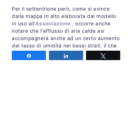
Per il settentrione però, come si evince
dalla mappa in alto elaborata dal modello
in uso all
'Associazione ,
occorre anche
notare che l'afflusso di aria calda asi
accompagnerà anche ad un certo aumento
del tasso di umidità nei bassi strati, il che
porterà, oltre a qualche
Share
Share
Tweet
situazione
afosa
(soprattutto a carico dei
grandi centri urbani), anche a
qualche
spunto temporalesco
pomeridiano
isolato, in particolare a
carico dei
settori alpini e prealpini
centro-orientali
e in modo più probabile
nella giornata di venerdì 27.
Un ultimo particolare: perchè all'inizio
abbiamo parlato di “parentesi africana”.
Perchè a partire da domenica, ma su