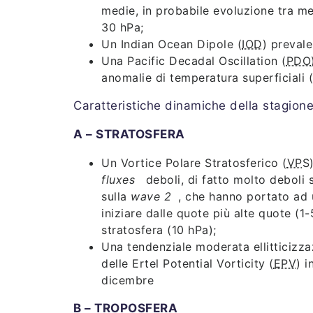
medie, in probabile evoluzione tra me
30 hPa;
Un Indian Ocean Dipole (
IOD
) preval
Una Pacific Decadal Oscillation (
PDO
anomalie di temperatura superficiali (
Caratteristiche dinamiche della stagion
A – STRATOSFERA
Un Vortice Polare Stratosferico (
VPS
fluxes
deboli, di fatto molto deboli 
sulla
wave 2
, che hanno portato ad 
iniziare dalle quote più alte quote (1
stratosfera (10 hPa);
Una tendenziale moderata ellitticizza
delle Ertel Potential Vorticity (
EPV
) 
dicembre
B – TROPOSFERA