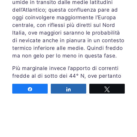
umide in transito dalle medie latitudini
dell’Atlantico; questa confluenza pare ad
oggi coinvolgere maggiormente l’Europa
centrale, con riflessi più diretti sul Nord
Italia, ove maggiori saranno le probabilità
di nevicate anche in pianura in un contesto
termico inferiore alle medie. Quindi freddo
ma non gelo per lo meno in questa fase.
Più marginale invece l’apporto di correnti
fredde al di sotto dei 44° N, ove pertanto
le temperature risulteranno più miti benché
Share
Share
Tweet
in un contesto assai umido. Dato il
reiterarsi del pattern artico-polare
sull’Europa centro-occidentale, non sono
da escludere in questo frangente rapidi ma
intensi prefrontali sulle regioni centro-
meridionali.