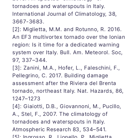
tornadoes and waterspouts in Italy.
International Journal of Climatology, 38,
3667-3683.
[2]: Miglietta, M.M. and Rotunno, R. 2016.
An EF3 multivortex tornado over the Ionian
region: Is it time for a dedicated warning
system over Italy. Bull. Am. Meteorol. Soc,
97, 337–344.
[3]: Zanini, M.A., Hofer, L., Faleschini, F.,
Pellegrino, C. 2017. Building damage
assessment after the Riviera del Brenta
tornado, northeast Italy. Nat. Hazards, 86,
1247–1273
[4]: Giaiotti, D.B., Giovannoni, M., Pucillo,
A., Stel, F., 2007. The climatology of
tornadoes and waterspouts in Italy.
Atmospheric Research 83, 534–541.
[5]: Ingrosso, R., Lionello, P., Miglietta,