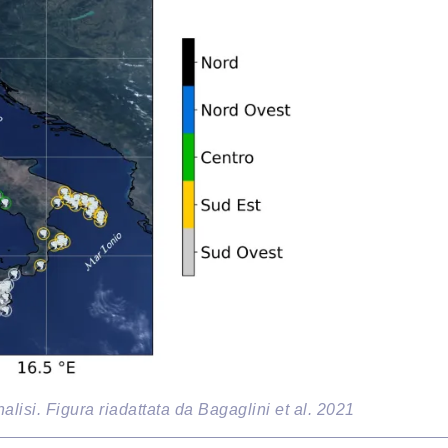
nalisi. Figura riadattata da Bagaglini et al. 2021