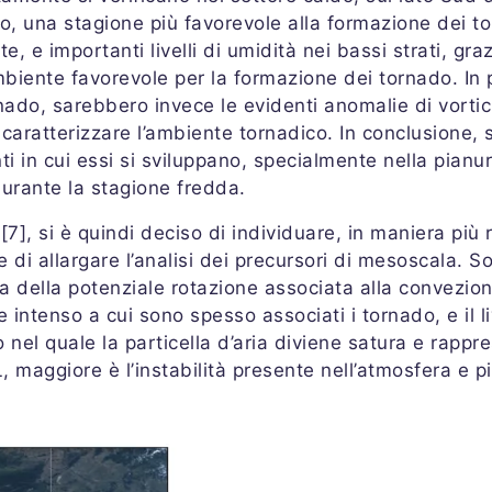
o, una stagione più favorevole alla formazione dei tor
, e importanti livelli di umidità nei bassi strati, gra
ente favorevole per la formazione dei tornado. In pr
nado, sarebbero invece le evidenti anomalie di vortici
 a caratterizzare l’ambiente tornadico. In conclusione
enti in cui essi si sviluppano, specialmente nella pia
urante la stagione fredda.
7], si è quindi deciso di individuare, in maniera più 
 di allargare l’analisi dei precursori di mesoscala. So
a della potenziale rotazione associata alla convezion
intenso a cui sono spesso associati i tornado, e il li
lo nel quale la particella d’aria diviene satura e rapp
L, maggiore è l’instabilità presente nell’atmosfera e p