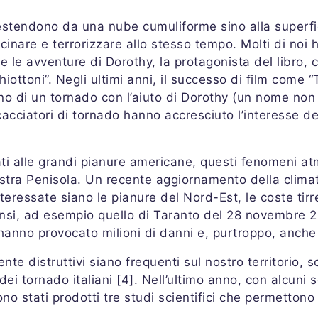
i estendono da una nube cumuliforme sino alla superfic
ascinare e terrorizzare allo stesso tempo. Molti di noi
 le avventure di Dorothy, la protagonista del libro, 
iottoni”. Negli ultimi anni, il successo di film come 
terno di un tornado con l’aiuto di Dorothy (un nome non
acciatori di tornado hanno accresciuto l’interesse del
ti alle grandi pianure americane, questi fenomeni a
tra Penisola. Un recente aggiornamento della climato
essate siano le pianure del Nord-Est, le coste tirren
nsi, ad esempio quello di Taranto del 28 novembre 20
, hanno provocato milioni di danni e, purtroppo, anche 
 distruttivi siano frequenti sul nostro territorio, son
dei tornado italiani [4]. Nell’ultimo anno, con alcuni 
ono stati prodotti tre studi scientifici che permettono