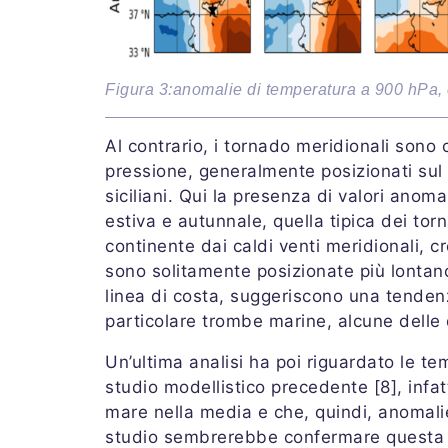
Figura 3:anomalie di temperatura a 900 hPa, c
Al contrario, i tornado meridionali sono 
pressione, generalmente posizionati sul b
siciliani. Qui la presenza di valori anom
estiva e autunnale, quella tipica dei to
continente dai caldi venti meridionali, cr
sono solitamente posizionate più lontano
linea di costa, suggeriscono una tendenz
particolare trombe marine, alcune delle
Un’ultima analisi ha poi riguardato le t
studio modellistico precedente [8], infa
mare nella media e che, quindi, anomalie
studio sembrerebbe confermare questa co