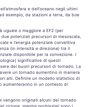
dell’atmosfera e dell’oceano negli ultimi
 ad esempio, da stazioni a terra, da boe
sità uguale o maggiore a EF2 (per
o due potenziali precursori di mesoscala,
icale e l’energia potenziale convettiva
za (in intensità e direzione) tra il
nziale disponibile per la convezione. I
logica) significative di questi
ere dei buoni precursori di tornado. La
i avere un tornado aumentino in maniera
 alti. Definire un modello statistico di
do aumenteranno in un contesto di
ui vengono originati alcuni dei tornado
 del ciclone, mentre pochissimi sono i