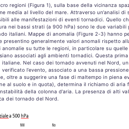
ro regioni (Figura 1), sulla base della vicinanza spazi
ne media al livello del mare. Attraverso un’analisi di 
ibili alle manifestazioni di eventi tornadici. Quello c
 nei bassi strati (a 900 hPa) sono le due variabili pi
nado italiani. Mappe di anomalia (Figure 2-3) hanno pe
che presentino generalmente valori anomali rispetto al
 anomalie su tutte le regioni, in particolare su quel
 siano associati agli ambienti tornadici. Questa prima
ni italiane. Nel caso dei tornado avvenuti nel Nord, u
 verificato l’evento, associato a una bassa pression
ne, oltre a suggerire una fase di maltempo in piena ev
e al suolo e in quota), determina il richiamo di aria
stabilità della colonna d’aria. La presenza di alti val
ica dei tornado del Nord.