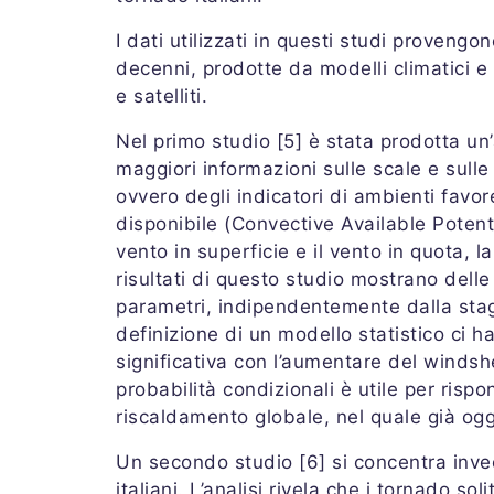
I dati utilizzati in questi studi provengon
decenni, prodotte da modelli climatici e
e satelliti.
Nel primo studio [5] è stata prodotta un’
maggiori informazioni sulle scale e sulle 
ovvero degli indicatori di ambienti favor
disponibile (Convective Available Potenti
vento in superficie e il vento in quota, 
risultati di questo studio mostrano delle
parametri, indipendentemente dalla stag
definizione di un modello statistico ci
significativa con l’aumentare del windsh
probabilità condizionali è utile per ri
riscaldamento globale, nel quale già ogg
Un secondo studio [6] si concentra invece
italiani. L’analisi rivela che i tornado s