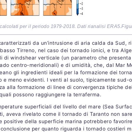
alcolati per il periodo 1979-2018. Dati rianalisi ERA5.Figur
caratterizzati da un’intrusione di aria calda da Sud, 
asso Tirreno, nel caso dei tornado ionici, e tra Algeri
ali di windshear verticale (un parametro che presenta 
rnado centro-meridionali) e di umidità, che, dal Mar M
eano gli ingredienti ideali per la formazione dei torna
 e meno evidenti. I venti al suolo, tipicamente sud-oc
a alla formazione di linee di convergenza tipiche de
 quali possono raggiungere la terraferma.
emperature superficiali del livello del mare (Sea Surf
tti, aveva rivelato come il tornado di Taranto non s
 positive della superficie marina potrebbero favorire
nclusione per quanto riguarda i tornado costieri mer