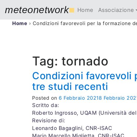
meteonetwork
■
Home
Associazione
Home
›
Condizioni favorevoli per la formazione dei t
Tag:
tornado
Condizioni favorevoli p
tre studi recenti
Posted on
6 Febbraio 2021
8 Febbraio 202
Scritto da:
Roberto Ingrosso, UQAM (Università de
Revisione di:
Leonardo Bagaglini, CNR-ISAC
Mario Marcello Miglietta, CNR-ISAC