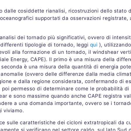
o dalle cosiddette rianalisi, ricostruzioni dello stato 
 oceanografici supportati da osservazioni registrate,
analisi dei tornado più significativi, ovvero di inten
differenti tipologie di tornado, leggi
qui
), utilizzand
evoli alla formazione di un tornado, il windshear vert
ale Energy, CAPE). Il primo è una misura della differen
la seconda è una misura della quantità di energia pote
 anomalie (ovvero delle differenze dalla media climato
ione e dalla regione considerata, confermando di ess
 ha poi permesso di determinare come le probabilità d
ear e sono massime quando anche CAPE registra valori
spondere a una domanda importante, ovvero se i torna
i viviamo.
 sulle caratteristiche dei cicloni extratropicali da c
olitamente si verificano nel settore caldo, sul lato Sud